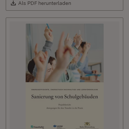
Download:
Als PDF herunterladen
(Öffnet in neuem Fenste