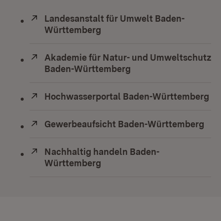
Extern:
Landesanstalt für Umwelt Baden-
Württemberg
(Öffnet in neuem Fenster)
Extern:
Akademie für Natur- und Umweltschutz
Baden-Württemberg
(Öffnet in neuem Fens
Extern:
Hochwasserportal Baden-Württemberg
(Ö
Extern:
Gewerbeaufsicht Baden-Württemberg
(Öf
Extern:
Nachhaltig handeln Baden-
Württemberg
(Öffnet in neuem Fenster)