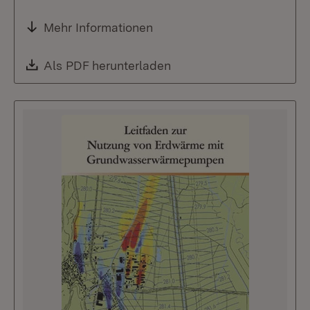
Mehr Informationen
Download:
Als PDF herunterladen
(Öffnet in neuem Fenste