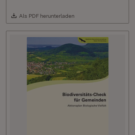
Download:
Als PDF herunterladen
(Öffnet in neuem Fenste