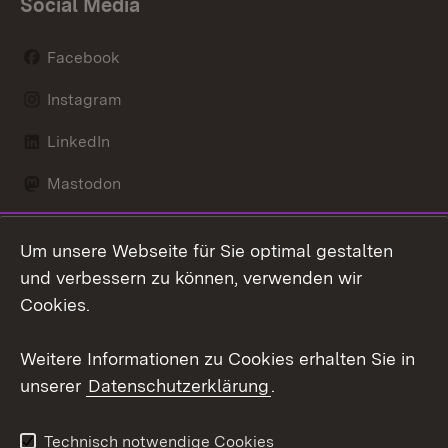
Social Media
Facebook
Instagram
LinkedIn
Mastodon
Social Wall
Um unsere Webseite für Sie optimal gestalten
X / Twitter
und verbessern zu können, verwenden wir
Cookies.
Youtube
Weitere Informationen zu Cookies erhalten Sie in
Zum 
unserer
Datenschutzerklärung
.
Kontakt
Datenschutz
Erklärung zur
Benutzungshinweise
Technisch notwendige Cookies