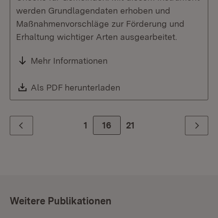
werden Grundlagendaten erhoben und
Maßnahmenvorschläge zur Förderung und
Erhaltung wichtiger Arten ausgearbeitet.
Mehr Informationen
Download:
Als PDF herunterladen
(Öffnet in neuem Fenste
1
Zur Seite
16
21
Zurück
Weiter
Weitere Publikationen