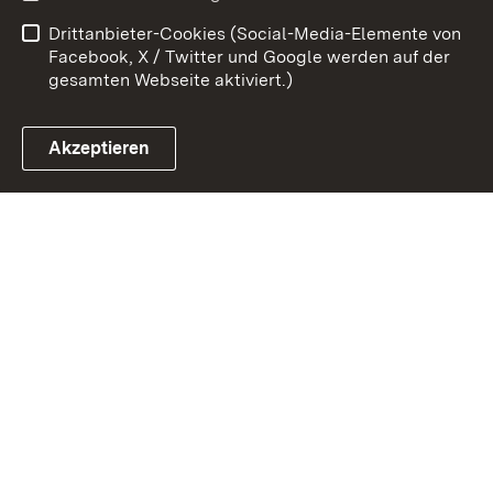
Barrierefreiheit
Drittanbieter-Cookies (Social-Media-Elemente von
Impressum
Cookies
Facebook, X / Twitter und Google werden auf der
gesamten Webseite aktiviert.)
Akzeptieren
Link zum Landesportal