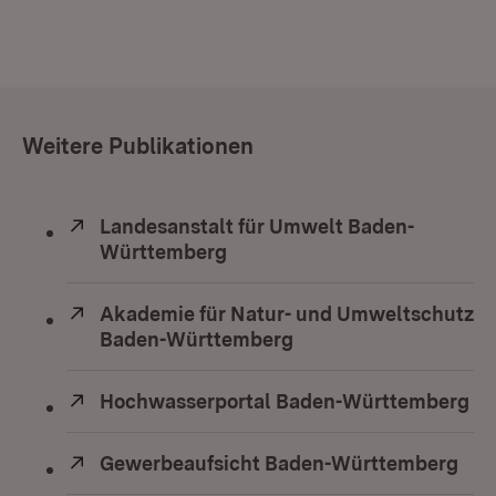
Weitere Publikationen
Extern:
Landesanstalt für Umwelt Baden-
Württemberg
(Öffnet in neuem Fenster)
Extern:
Akademie für Natur- und Umweltschutz
Baden-Württemberg
(Öffnet in neuem Fens
Extern:
Hochwasserportal Baden-Württemberg
(Ö
Extern:
Gewerbeaufsicht Baden-Württemberg
(Öf