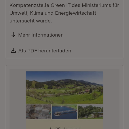
Kompetenzstelle Green IT des Ministeriums für
Umwelt, Klima und Energiewirtschaft
untersucht wurde.
Mehr Informationen
Download:
Als PDF herunterladen
(Öffnet in neuem Fenste