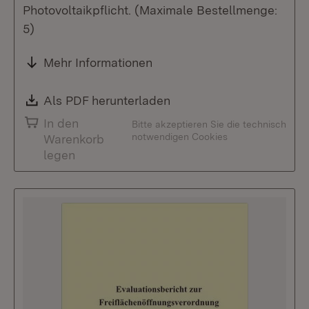
Photovoltaikpflicht. (Maximale Bestellmenge:
5)
Mehr Informationen
Download:
Als PDF herunterladen
(Öffnet in neuem Fenste
In den
Bitte akzeptieren Sie die technisch
notwendigen Cookies
Warenkorb
legen