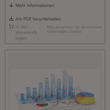
Mehr Informationen
Download:
Als PDF herunterladen
(Öffnet in neuem Fenste
In den
Bitte akzeptieren Sie die technisch
notwendigen Cookies
Warenkorb
legen