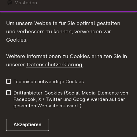
Mastodon
Social Wall
Um unsere Webseite für Sie optimal gestalten
X / Twitter
und verbessern zu können, verwenden wir
Cookies.
Youtube
Weitere Informationen zu Cookies erhalten Sie in
Zum 
unserer
Datenschutzerklärung
.
Kontakt
Datenschutz
Erklärung zur
Benutzungshinweise
Technisch notwendige Cookies
Barrierefreiheit
Drittanbieter-Cookies (Social-Media-Elemente von
Impressum
Cookies
Facebook, X / Twitter und Google werden auf der
gesamten Webseite aktiviert.)
Akzeptieren
Link zum Landesportal