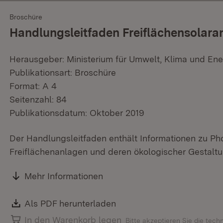
Broschüre
Handlungsleitfaden Freiflächensolara
Herausgeber: Ministerium für Umwelt, Klima und Ene
Publikationsart: Broschüre
Format: A 4
Seitenzahl: 84
Publikationsdatum: Oktober 2019
Der Handlungsleitfaden enthält Informationen zu Ph
Freiflächenanlagen und deren ökologischer Gestaltu
Mehr Informationen
Download:
Als PDF herunterladen
(Öffnet in neuem Fenster)
In den Warenkorb legen
Bitte akzeptieren Sie die tec