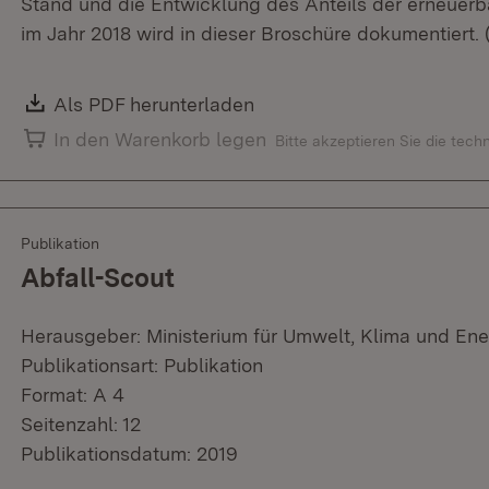
Stand und die Entwicklung des Anteils der erneuer
im Jahr 2018 wird in dieser Broschüre dokumentiert.
Download:
Als PDF herunterladen
(Öffnet in neuem Fenster)
In den Warenkorb legen
Bitte akzeptieren Sie die tec
Publikation
Abfall-Scout
Herausgeber: Ministerium für Umwelt, Klima und Ene
Publikationsart: Publikation
Format: A 4
Seitenzahl: 12
Publikationsdatum: 2019