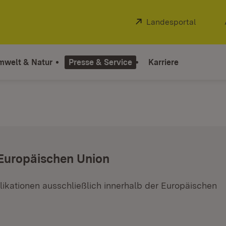
Extern:
Landesportal
(Öffnet
mwelt & Natur
Presse & Service
Karriere
 Europäischen Union
ikationen ausschließlich innerhalb der Europäischen