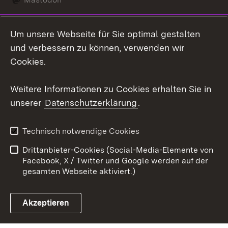
Social Wall
Um unsere Webseite für Sie optimal gestalten
X / Twitter
und verbessern zu können, verwenden wir
Cookies.
Youtube
Weitere Informationen zu Cookies erhalten Sie in
Zum 
unserer
Datenschutzerklärung
.
Kontakt
Datenschutz
Erklärung zur
Benutzungshinweise
Technisch notwendige Cookies
Barrierefreiheit
Drittanbieter-Cookies (Social-Media-Elemente von
Impressum
Cookies
Facebook, X / Twitter und Google werden auf der
gesamten Webseite aktiviert.)
Akzeptieren
Link zum Landesportal