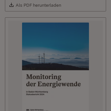
Download:
Als PDF herunterladen
(Öffnet in neuem Fenste