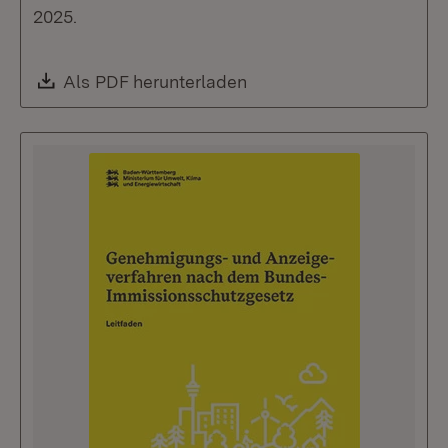
2025.
Download:
Als PDF herunterladen
(Öffnet in neuem Fenste