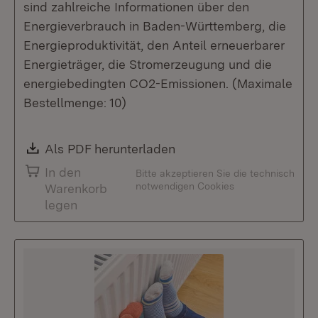
sind zahlreiche Informationen über den
Energieverbrauch in Baden-Württemberg, die
Energieproduktivität, den Anteil erneuerbarer
Energieträger, die Stromerzeugung und die
energiebedingten CO2-Emissionen. (Maximale
Bestellmenge: 10)
Download:
Als PDF herunterladen
(Öffnet in neuem Fenste
In den
Bitte akzeptieren Sie die technisch
notwendigen Cookies
Warenkorb
legen