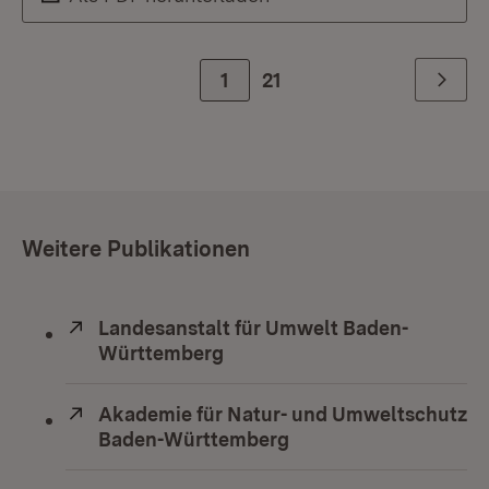
Zur Seite
1
21
Weiter
Weitere Publikationen
Extern:
Landesanstalt für Umwelt Baden-
Württemberg
(Öffnet in neuem Fenster)
Extern:
Akademie für Natur- und Umweltschutz
Baden-Württemberg
(Öffnet in neuem Fens