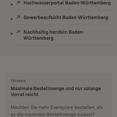
Extern:
Hochwasserportal Baden-Württemberg
(Ö
Extern:
Gewerbeaufsicht Baden-Württemberg
(Öf
Extern:
Nachhaltig handeln Baden-
Württemberg
(Öffnet in neuem Fenster)
Hinweis
:
Maximale Bestellmenge und nur solange
Vorrat reicht
Möchten Sie mehr Exemplare bestellen, als
es die maximale Bestellmenge zulässt?