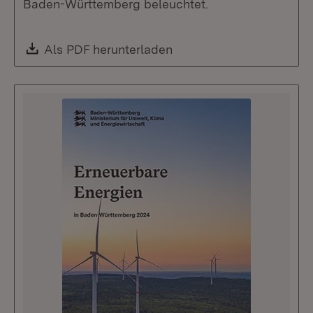
Baden-Württemberg beleuchtet.
Download:
Als PDF herunterladen
(Öffnet in neuem Fenste