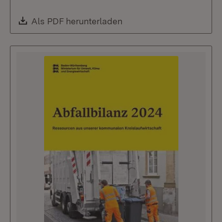
Download:
Als PDF herunterladen
(Öffnet in neuem Fenste