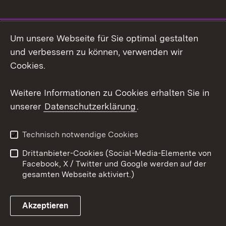
Social Media
Um unsere Webseite für Sie optimal gestalten
und verbessern zu können, verwenden wir
Facebook
Cookies.
Instagram
Weitere Informationen zu Cookies erhalten Sie in
unserer
Datenschutzerklärung
.
LinkedIn
Mastodon
Technisch notwendige Cookies
Social Wall
Drittanbieter-Cookies (Social-Media-Elemente von
Facebook, X / Twitter und Google werden auf der
X / Twitter
gesamten Webseite aktiviert.)
Youtube
Akzeptieren
Zum 