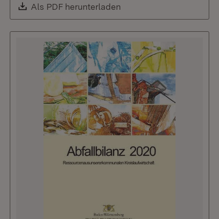
Download:
Als PDF herunterladen
(Öffnet in neuem Fenste