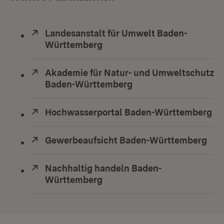
Extern:
Landesanstalt für Umwelt Baden-
Württemberg
(Öffnet in neuem Fenster)
Extern:
Akademie für Natur- und Umweltschutz
Baden-Württemberg
(Öffnet in neuem Fens
Extern:
Hochwasserportal Baden-Württemberg
(Ö
Extern:
Gewerbeaufsicht Baden-Württemberg
(Öf
Extern:
Nachhaltig handeln Baden-
Württemberg
(Öffnet in neuem Fenster)