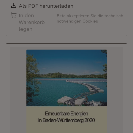
Download:
Als PDF herunterladen
(Öffnet in neuem Fenste
In den
Bitte akzeptieren Sie die technisch
notwendigen Cookies
Warenkorb
legen