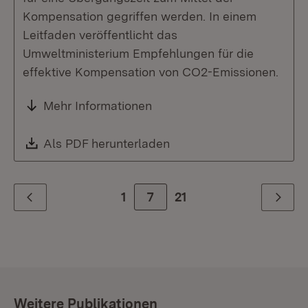
Kompensation gegriffen werden. In einem
Leitfaden veröffentlicht das
Umweltministerium Empfehlungen für die
effektive Kompensation von CO2-Emissionen.
Mehr Informationen
Download:
Als PDF herunterladen
(Öffnet in neuem Fenste
1
Zur Seite
7
21
Zurück
Weiter
Weitere Publikationen