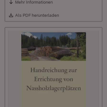
Mehr Informationen
Download:
Als PDF herunterladen
(Öffnet in neuem Fenste