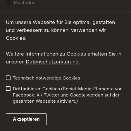
Mastodon
Social Wall
Um unsere Webseite für Sie optimal gestalten
X / Twitter
und verbessern zu können, verwenden wir
Cookies.
Youtube
Weitere Informationen zu Cookies erhalten Sie in
Zum 
unserer
Datenschutzerklärung
.
Kontakt
Datenschutz
Erklärung zur
Benutzungshinweise
Technisch notwendige Cookies
Barrierefreiheit
Drittanbieter-Cookies (Social-Media-Elemente von
Impressum
Cookies
Facebook, X / Twitter und Google werden auf der
gesamten Webseite aktiviert.)
Akzeptieren
Link zum Landesportal