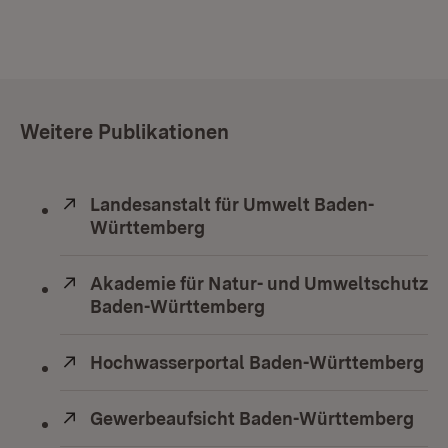
Weitere Publikationen
Extern:
Landesanstalt für Umwelt Baden-
Württemberg
(Öffnet in neuem Fenster)
Extern:
Akademie für Natur- und Umweltschutz
Baden-Württemberg
(Öffnet in neuem Fens
Extern:
Hochwasserportal Baden-Württemberg
(Ö
Extern:
Gewerbeaufsicht Baden-Württemberg
(Öf