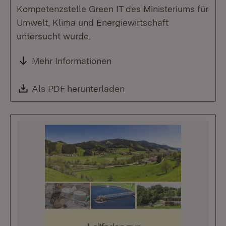
Kompetenzstelle Green IT des Ministeriums für
Umwelt, Klima und Energiewirtschaft
untersucht wurde.
Mehr Informationen
Download:
Als PDF herunterladen
(Öffnet in neuem Fenste