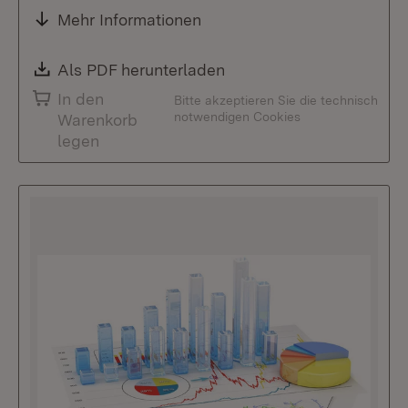
Mehr Informationen
Download:
Als PDF herunterladen
(Öffnet in neuem Fenste
In den
Bitte akzeptieren Sie die technisch
notwendigen Cookies
Warenkorb
legen