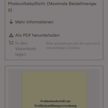
Photovoltaikpflicht. (Maximale Bestellmenge:
5)
Mehr Informationen
Download:
Als PDF herunterladen
(Öffnet in neuem Fenste
In den
Bitte akzeptieren Sie die technisch
notwendigen Cookies
Warenkorb
legen