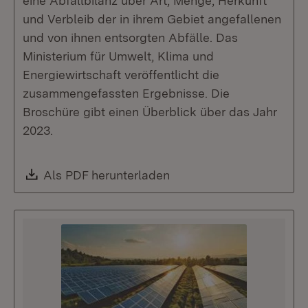
eine Abfallbilanz über Art, Menge, Herkunft
und Verbleib der in ihrem Gebiet angefallenen
und von ihnen entsorgten Abfälle. Das
Ministerium für Umwelt, Klima und
Energiewirtschaft veröffentlicht die
zusammengefassten Ergebnisse. Die
Broschüre gibt einen Überblick über das Jahr
2023.
Download:
Als PDF herunterladen
(Öffnet in neuem Fenste