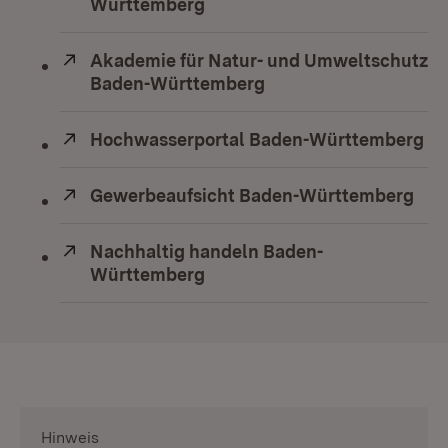
Württemberg
(Öffnet in neuem Fenster)
Extern:
Akademie für Natur- und Umweltschutz
Baden-Württemberg
(Öffnet in neuem Fens
Extern:
Hochwasserportal Baden-Württemberg
(Ö
Extern:
Gewerbeaufsicht Baden-Württemberg
(Öf
Extern:
Nachhaltig handeln Baden-
Württemberg
(Öffnet in neuem Fenster)
Hinweis
: