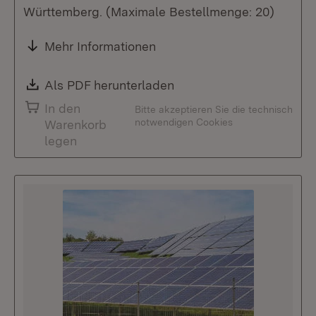
Württemberg. (Maximale Bestellmenge: 20)
Mehr Informationen
Download:
Als PDF herunterladen
(Öffnet in neuem Fenste
In den
Bitte akzeptieren Sie die technisch
notwendigen Cookies
Warenkorb
legen