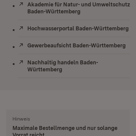
Extern:
Akademie für Natur- und Umweltschutz
Baden-Württemberg
(Öffnet in neuem Fens
Extern:
Hochwasserportal Baden-Württemberg
(Ö
Extern:
Gewerbeaufsicht Baden-Württemberg
(Öf
Extern:
Nachhaltig handeln Baden-
Württemberg
(Öffnet in neuem Fenster)
Hinweis
:
Maximale Bestellmenge und nur solange
Vorrat reicht