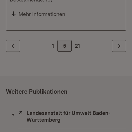
Mehr Informationen
1
Zur Seite
5
21
Zurück
Weiter
Weitere Publikationen
Extern:
Landesanstalt für Umwelt Baden-
Württemberg
(Öffnet in neuem Fenster)