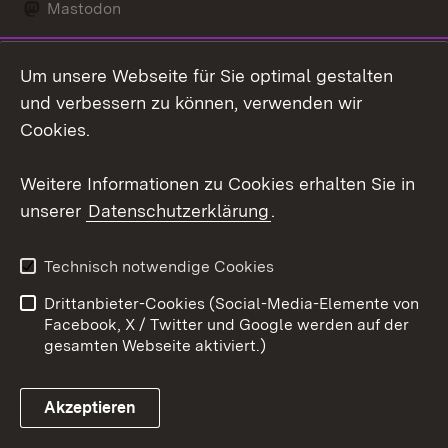
Mastodon
Social Wall
Um unsere Webseite für Sie optimal gestalten
X / Twitter
und verbessern zu können, verwenden wir
Cookies.
Youtube
Weitere Informationen zu Cookies erhalten Sie in
Zum 
unserer
Datenschutzerklärung
.
Kontakt
Datenschutz
Erklärung zur
Benutzungshinweise
Technisch notwendige Cookies
Barrierefreiheit
Drittanbieter-Cookies (Social-Media-Elemente von
Impressum
Cookies
Facebook, X / Twitter und Google werden auf der
gesamten Webseite aktiviert.)
Akzeptieren
Link zum Landesportal