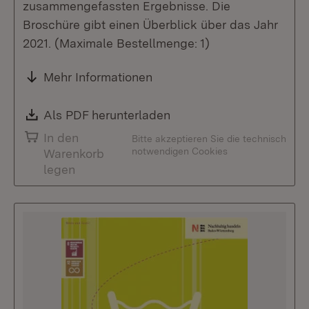
zusammengefassten Ergebnisse. Die
Broschüre gibt einen Überblick über das Jahr
2021. (Maximale Bestellmenge: 1)
Mehr Informationen
Download:
Als PDF herunterladen
(Öffnet in neuem Fenste
In den
Bitte akzeptieren Sie die technisch
notwendigen Cookies
Warenkorb
legen