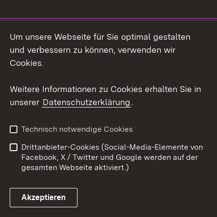
Social Media
Um unsere Webseite für Sie optimal gestalten
und verbessern zu können, verwenden wir
Facebook
Cookies.
Instagram
Weitere Informationen zu Cookies erhalten Sie in
unserer
Datenschutzerklärung
.
LinkedIn
Mastodon
Technisch notwendige Cookies
Social Wall
Drittanbieter-Cookies (Social-Media-Elemente von
Facebook, X / Twitter und Google werden auf der
X / Twitter
gesamten Webseite aktiviert.)
Youtube
Akzeptieren
Zum 