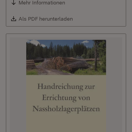
Mehr Informationen
Download:
Als PDF herunterladen
(Öffnet in neuem Fenste