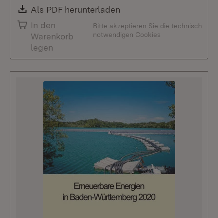
Download:
Als PDF herunterladen
(Öffnet in neuem Fenste
In den
Bitte akzeptieren Sie die technisch
notwendigen Cookies
Warenkorb
legen