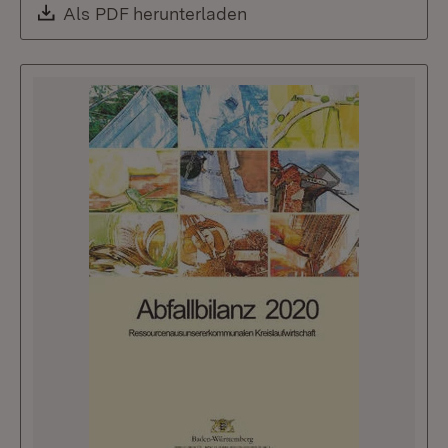
Download:
Als PDF herunterladen
(Öffnet in neuem Fenste