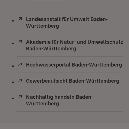
Extern:
Landesanstalt für Umwelt Baden-
Württemberg
(Öffnet in neuem Fenster)
Extern:
Akademie für Natur- und Umweltschutz
Baden-Württemberg
(Öffnet in neuem Fens
Extern:
Hochwasserportal Baden-Württemberg
(Ö
Extern:
Gewerbeaufsicht Baden-Württemberg
(Öf
Extern:
Nachhaltig handeln Baden-
Württemberg
(Öffnet in neuem Fenster)