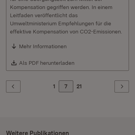
Kompensation gegriffen werden. In einem
Leitfaden veröffentlicht das
Umweltministerium Empfehlungen für die
effektive Kompensation von CO2-Emissionen.
Mehr Informationen
Download:
Als PDF herunterladen
(Öffnet in neuem Fenste
1
Zur Seite
7
21
Zurück
Weiter
Weitere Publikationen