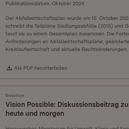
Publikationsdatum: Oktober 2024
Der Abfallwirtschaftsplan wurde am 15. Oktober 20
schreibt die Teilpläne Siedlungsabfälle (2015) und G
fasst sie zu einem Gesamtplan zusammen. Die Forts
Anforderungen an Abfallwirtschaftspläne, geänder
Kreislaufwirtschaft und aktuelle Rechtsänderungen.
Download:
Als PDF herunterladen
(Öffnet in neuem Fenster)
Broschüre
Vision Possible: Diskussionsbeitrag z
heute und morgen
Herausgeber: Ministerium für Umwelt, Klima und Ene