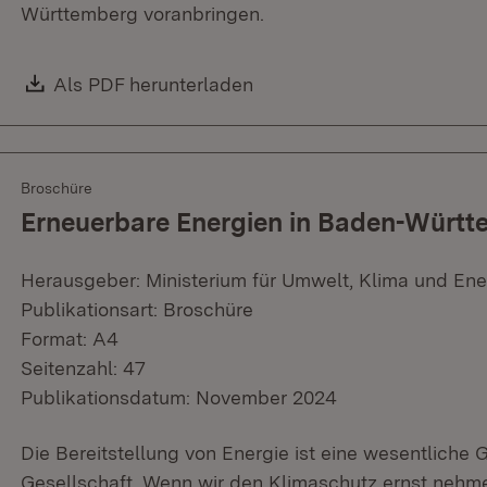
Württemberg voranbringen.
Download:
Als PDF herunterladen
(Öffnet in neuem Fenster)
Broschüre
Erneuerbare Energien in Baden-Würt
Herausgeber: Ministerium für Umwelt, Klima und Ene
Publikationsart: Broschüre
Format: A4
Seitenzahl: 47
Publikationsdatum: November 2024
Die Bereitstellung von Energie ist eine wesentliche 
Gesellschaft. Wenn wir den Klimaschutz ernst nehm