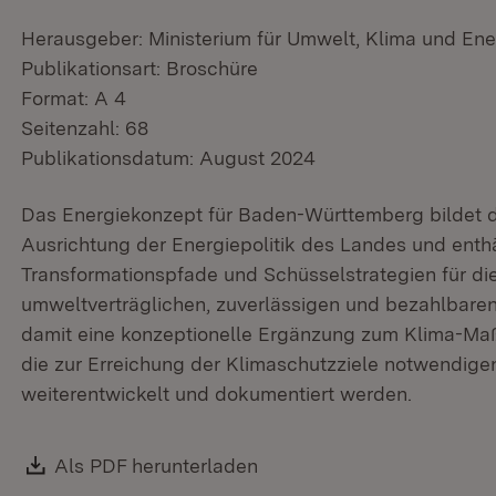
Herausgeber: Ministerium für Umwelt, Klima und Ene
Publikationsart: Broschüre
Format: A 4
Seitenzahl: 68
Publikationsdatum: August 2024
Das Energiekonzept für Baden-Württemberg bildet d
Ausrichtung der Energiepolitik des Landes und enthä
Transformationspfade und Schüsselstrategien für die
umweltverträglichen, zuverlässigen und bezahlbaren
damit eine konzeptionelle Ergänzung zum Klima-Ma
die zur Erreichung der Klimaschutzziele notwendig
weiterentwickelt und dokumentiert werden.
Download:
Als PDF herunterladen
(Öffnet in neuem Fenster)