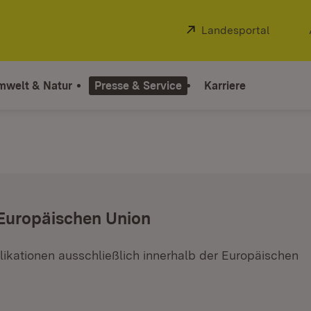
Extern:
Landesportal
(Öffnet
mwelt & Natur
Presse & Service
Karriere
 Europäischen Union
ikationen ausschließlich innerhalb der Europäischen