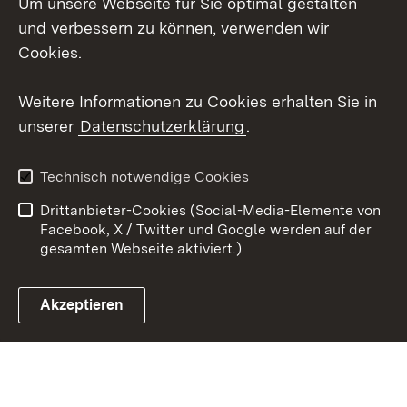
Um unsere Webseite für Sie optimal gestalten
X / Twitter
und verbessern zu können, verwenden wir
Cookies.
Youtube
Weitere Informationen zu Cookies erhalten Sie in
Zum 
unserer
Datenschutzerklärung
.
Kontakt
Datenschutz
Erklärung zur
Benutzungshinweise
Technisch notwendige Cookies
Barrierefreiheit
Drittanbieter-Cookies (Social-Media-Elemente von
Impressum
Cookies
Facebook, X / Twitter und Google werden auf der
gesamten Webseite aktiviert.)
Akzeptieren
Link zum Landesportal