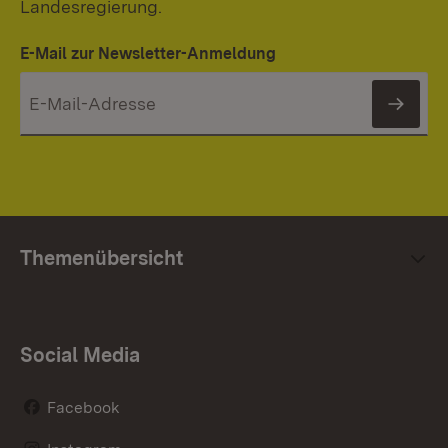
Landesregierung.
E-Mail zur Newsletter-Anmeldung
News
Themenübersicht
Social Media
Facebook