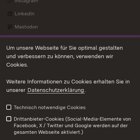
Instagram
LinkedIn
Mastodon
Social Wall
Um unsere Webseite für Sie optimal gestalten
X / Twitter
und verbessern zu können, verwenden wir
Cookies.
Youtube
Weitere Informationen zu Cookies erhalten Sie in
Zum 
unserer
Datenschutzerklärung
.
Kontakt
Datenschutz
Erklärung zur
Benutzungshinweise
Technisch notwendige Cookies
Barrierefreiheit
Drittanbieter-Cookies (Social-Media-Elemente von
Impressum
Cookies
Facebook, X / Twitter und Google werden auf der
gesamten Webseite aktiviert.)