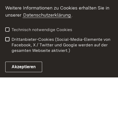
Weitere Informationen zu Cookies erhalten Sie in
Zum 
unserer
Datenschutzerklärung
.
Kontakt
Datenschutz
Erklärung zur
Benutzungshinweise
Technisch notwendige Cookies
Barrierefreiheit
Drittanbieter-Cookies (Social-Media-Elemente von
Impressum
Cookies
Facebook, X / Twitter und Google werden auf der
gesamten Webseite aktiviert.)
Akzeptieren
Link zum Landesportal