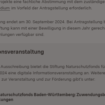
rojekte eine fachliche Abstimmung mit dem zuständig
(Öffnet in neuem Fenster)
idium
im Vorfeld der Antragstellung erforderlich.
ng endet am 30. September 2024. Bei Antragstellung bi
iftung kann mit einer Bewilligung in diesem Jahr gerec
hlungen verfügbar sind.
onsveranstaltung
 Ausschreibung bietet die Stiftung Naturschutzfonds für
024 eine digitale Informationsveranstaltung an. Weiter
 zur Veranstaltung und zur Förderung gibt’s unter:
Naturschutzfonds Baden-Württemberg: Zuwendungsb
lungen
(Öffnet in neuem Fenster)