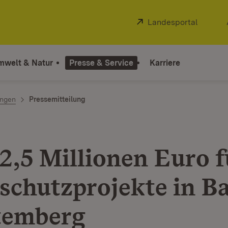
Extern:
Landesportal
(Öffnet
mwelt & Natur
Presse & Service
Karriere
ngen
Pressemitteilung
2,5 Millionen Euro f
schutzprojekte in B
temberg