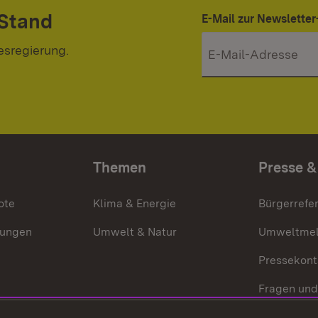
 Stand
E-Mail zur Newslett
esregierung.
Themen
Presse &
ote
Klima & Energie
Bürgerrefer
ungen
Umwelt & Natur
Umweltmel
Pressekont
Fragen und
Mediathek