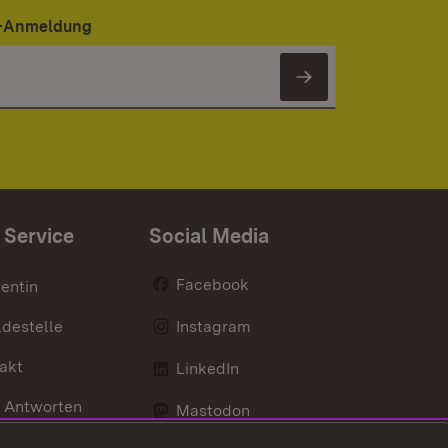
er-Anmeldung
Newsletter 
 Service
Social Media
Facebook
entin
destelle
Instagram
akt
LinkedIn
 Antworten
Mastodon