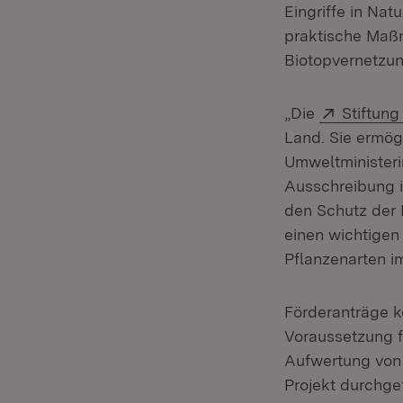
Eingriffe in Na
praktische Maßn
Biotopvernetzun
Extern:
„Die
Stiftun
Land. Sie ermög
Umweltministeri
Ausschreibung i
den Schutz der 
einen wichtigen 
Pflanzenarten i
Förderanträge k
Voraussetzung fü
Aufwertung von 
Projekt durchge