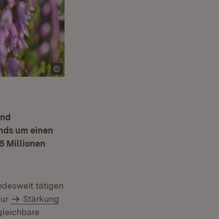
und
onds um einen
5 Millionen
andesweit tätigen
zur
Stärkung
gleichbare