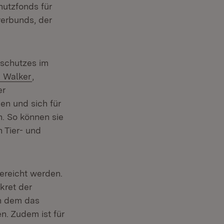
hutzfonds für
erbunds, der
rschutzes im
 Walker
,
er
en und sich für
n. So können sie
n Tier- und
ereicht werden.
kret der
n dem das
n. Zudem ist für