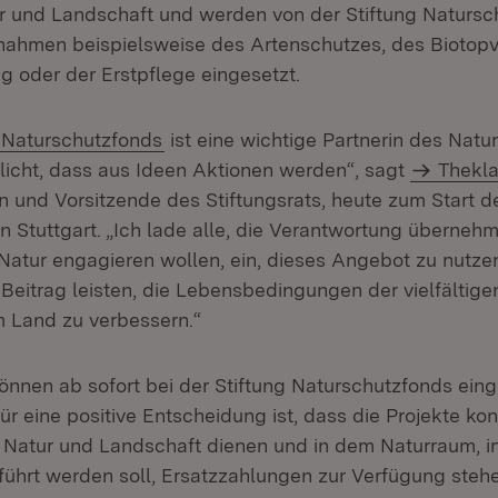
tur und Landschaft und werden von der Stiftung Natursc
ahmen beispielsweise des Artenschutzes, des Biotopv
g oder der Erstpflege eingesetzt.
(Öffnet in neuem Fenster)
g Naturschutzfonds
ist eine wichtige Partnerin des Natu
licht, dass aus Ideen Aktionen werden“, sagt
Thekla
n und Vorsitzende des Stiftungsrats, heute zum Start d
n Stuttgart. „Ich lade alle, die Verantwortung übernehm
Natur engagieren wollen, ein, dieses Angebot zu nutze
Beitrag leisten, die Lebensbedingungen der vielfältige
m Land zu verbessern.“
önnen ab sofort bei der Stiftung Naturschutzfonds eing
r eine positive Entscheidung ist, dass die Projekte kon
Natur und Landschaft dienen und in dem Naturraum, i
führt werden soll, Ersatzzahlungen zur Verfügung stehe