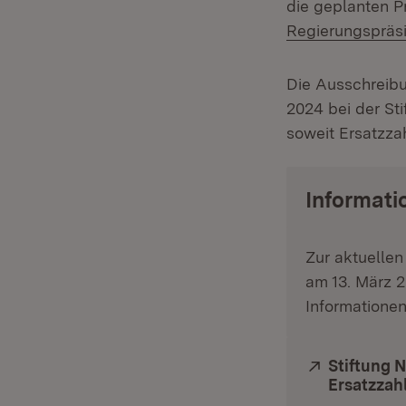
die geplanten P
Regierungspräs
Die Ausschreibu
2024 bei der St
soweit Ersatzza
Informati
Zur aktuellen
am 13. März 2
Informationen
Extern:
Stiftung 
Ersatzzah