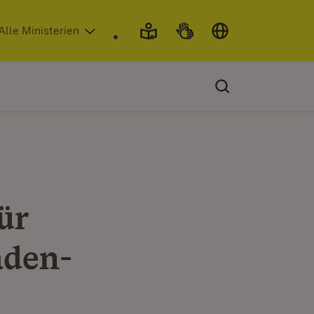
 in neuem Fenster)
Alle Ministerien
ür
aden-