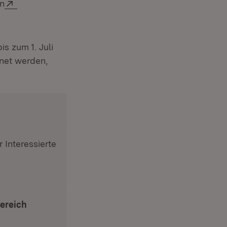
Extern:
en
s zum 1. Juli
hnet werden,
 Interessierte
e
ereich