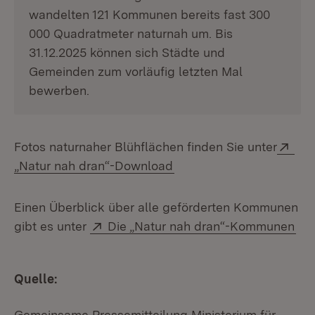
wandelten 121 Kommunen bereits fast 300
000 Quadratmeter naturnah um. Bis
31.12.2025 können sich Städte und
Gemeinden zum vorläufig letzten Mal
bewerben.
Ext
Fotos naturnaher Blühflächen finden Sie unter
(Öffnet in neuem Fenster
„Natur nah dran“-Download
Einen Überblick über alle geförderten Kommunen
Extern:
(Öf
gibt es unter
Die „Natur nah dran“-Kommunen
Quelle:
Gemeinsame Pressemitteilung Ministerium für