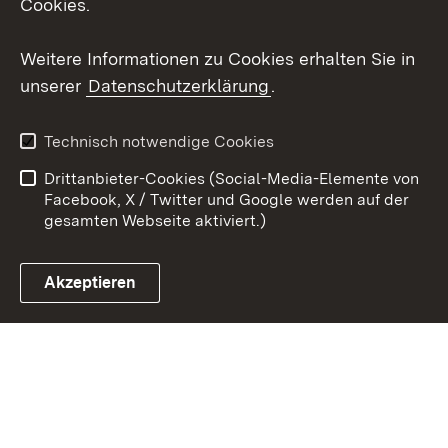
Cookies.
Youtube
Weitere Informationen zu Cookies erhalten Sie in
Zum 
unserer
Datenschutzerklärung
.
Kontakt
Datenschutz
Erklärung zur
Benutzungshinweise
Technisch notwendige Cookies
Barrierefreiheit
Drittanbieter-Cookies (Social-Media-Elemente von
Impressum
Cookies
Facebook, X / Twitter und Google werden auf der
gesamten Webseite aktiviert.)
Akzeptieren
Link zum Landesportal