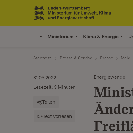
Zum Inhalt springen
Link zur Startseite
Ministerium
Klima & Energie
U
Startseite
Presse & Service
Presse
Meldu
Energiewende
31.05.2022
Minis
Lesezeit: 3 Minuten
Teilen
Änder
Text vorlesen
Freif