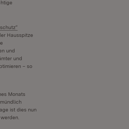
chtige
schutz“
der Hausspitze
ie
en und
sämter und
timieren – so
ines Monats
 mündlich
ge ist dies nun
 werden.