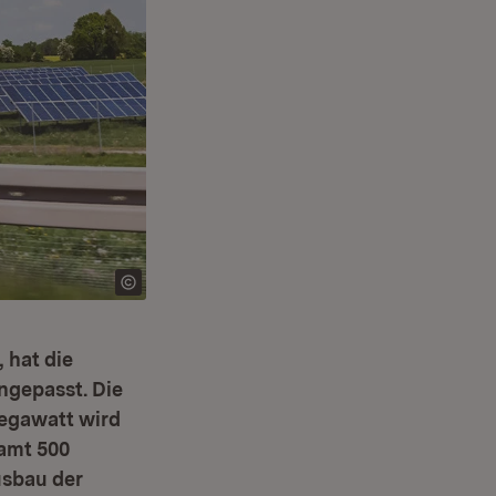
 hat die
ngepasst. Die
Megawatt wird
samt 500
usbau der