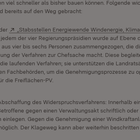
n viel schneller als bisher bauen können. Folgende wi
nd bereits auf den Weg gebracht:
Extern:
 der
„Stabsstellen Energiewende Windenergie, Klima
fnet in neuem Fenster)
n jedem der vier Regierungspräsidien wurde auf Ebene 
 aus vier bis sechs Personen zusammengezogen, die d
ung der Verfahren zur Chefsache macht. Diese begleit
die laufenden Verfahren; sie unterstützen die Landrat
en Fachbehörden, um die Genehmigungsprozesse zu op
r die Freiflächen-PV.
Abschaffung des Widerspruchsverfahrens: Innerhalb e
Betroffene gegen einen Verwaltungsakt schriftlich oder
 einlegen. Gegen die Genehmigung einer Windkraftanla
möglich. Der Klageweg kann aber weiterhin beschritten