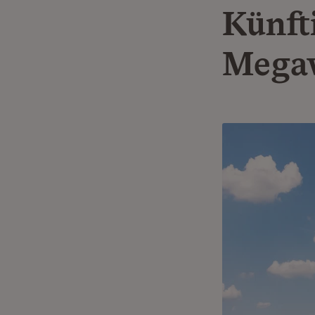
Künft
Megaw