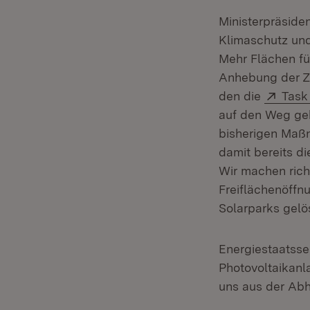
Ministerpräside
Klimaschutz und
Mehr Flächen fü
Anhebung der Zu
Exter
den die
Task
auf den Weg geb
bisherigen Maßn
damit bereits di
Wir machen rich
Freiflächenöff
Solarparks gelös
Energiestaatsse
Photovoltaikanl
uns aus der Abh