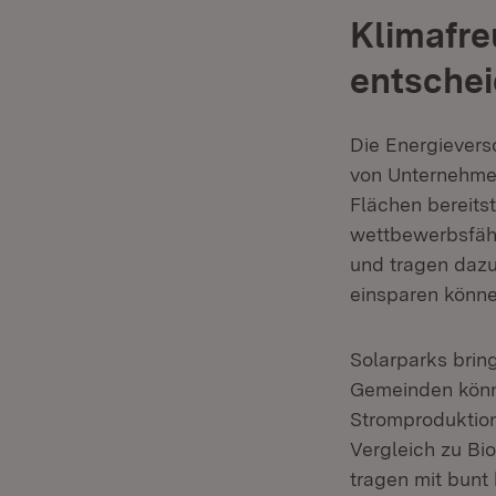
Klimafre
entschei
Die Energievers
von Unternehmen
Flächen bereit
wettbewerbsfähi
und tragen dazu
einsparen könne
Solarparks brin
Gemeinden könne
Stromproduktion
Vergleich zu Bi
tragen mit bun