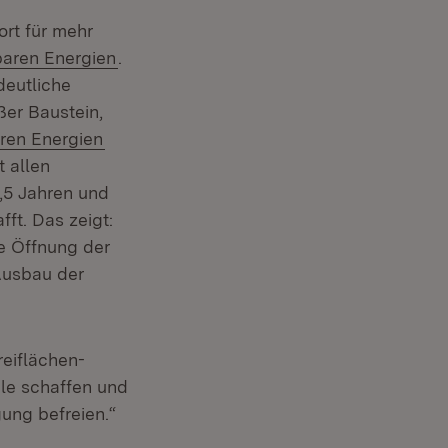
ort für mehr
baren Energien
.
deutliche
ßer Baustein,
(Öffnet in neuem Fenster)
ren Energien
t allen
,5 Jahren und
ft. Das zeigt:
e Öffnung der
Ausbau der
reiflächen-
le schaffen und
ung befreien.“