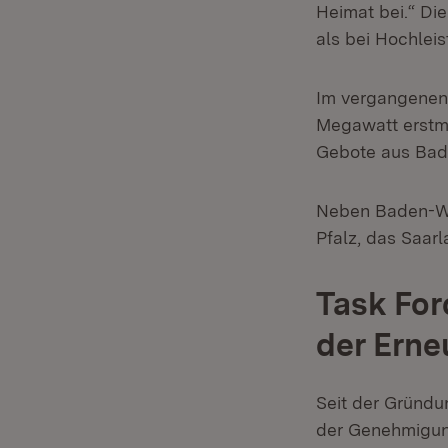
Heimat bei.“ Di
als bei Hochlei
Im vergangenen 
Megawatt erstma
Gebote aus Bad
Neben Baden-Wü
Pfalz, das Saar
Task For
der Erne
Seit der Gründun
der Genehmigung