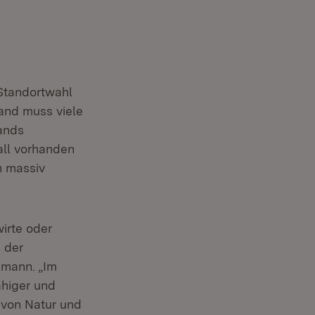
Standortwahl
and muss viele
ands
all vorhanden
n massiv
irte oder
 der
umann. „Im
ähiger und
 von Natur und