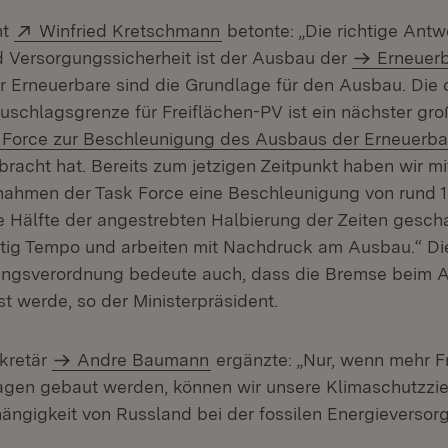
Extern:
(Öffnet in neuem Fenster)
nt
Winfried Kretschmann
betonte: „Die richtige Antw
 Versorgungssicherheit ist der Ausbau der
Erneuer
r Erneuerbare sind die Grundlage für den Ausbau. Die 
schlagsgrenze für Freiflächen-PV ist ein nächster gro
n:
 Force zur Beschleunigung des Ausbaus der Erneuerba
racht hat. Bereits zum jetzigen Zeitpunkt haben wir mi
ahmen der Task Force eine Beschleunigung von rund 1
e Hälfte der angestrebten Halbierung der Zeiten geschaf
tig Tempo und arbeiten mit Nachdruck am Ausbau.“ Di
nungsverordnung bedeute auch, dass die Bremse beim 
t werde, so der Ministerpräsident.
kretär
Andre Baumann
ergänzte: „Nur, wenn mehr F
agen gebaut werden, können wir unsere Klimaschutzzie
ängigkeit von Russland bei der fossilen Energieversorg