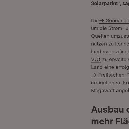
Solarparks“, sa
Die
Sonnenen
um die Strom- 
Quellen umzuste
nutzen zu können
landesspezifisc
(Öffnet in 
VO)
zu erweiter
Land eine erfol
Freiflächen-
ermöglichen. Ko
Megawatt angeh
Ausbau d
mehr Fl