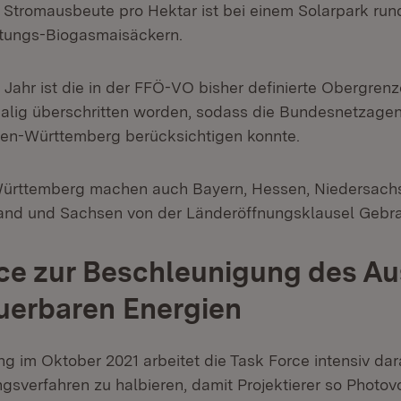
e Stromausbeute pro Hektar ist bei einem Solarpark ru
stungs-Biogasmaisäckern.
Jahr ist die in der FFÖ-VO bisher definierte Obergrenz
lig überschritten worden, sodass die Bundesnetzagent
en-Württemberg berücksichtigen konnte.
rttemberg machen auch Bayern, Hessen, Niedersachs
land und Sachsen von der Länderöffnungsklausel Gebr
ce zur Beschleunigung des A
uerbaren Energien
g im Oktober 2021 arbeitet die Task Force intensiv dara
sverfahren zu halbieren, damit Projektierer so Photovo