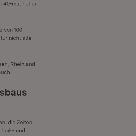
nd 40-mal höher
e von 100
ur nicht alle
en, Rheinland-
auch.
usbaus
n, die Zeiten
ltaik- und