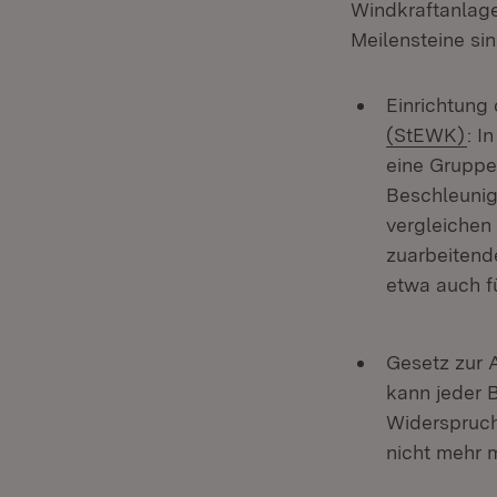
Windkraftanlage
Meilensteine si
Einrichtung
(Öf
(StEWK)
: I
eine Gruppe
Beschleunig
vergleichen 
zuarbeitend
etwa auch fü
Gesetz zur 
kann jeder 
Widerspruch
nicht mehr 