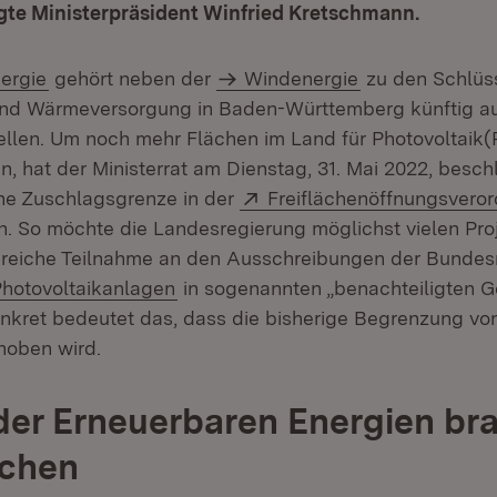
gte Ministerpräsident Winfried Kretschmann.
ergie
gehört neben der
Windenergie
zu den Schlüss
und Wärmeversorgung in Baden-Württemberg künftig au
llen. Um noch mehr Flächen im Land für Photovoltaik
, hat der Ministerrat am Dienstag, 31. Mai 2022, besch
Extern:
he Zuschlagsgrenze in der
Freiflächenöffnungsvero
neuem Fenster)
n. So möchte die Landesregierung möglichst vielen Pr
greiche Teilnahme an den Ausschreibungen der Bundes
Photovoltaikanlagen
in sogenannten „benachteiligten G
nkret bedeutet das, dass die bisherige Begrenzung von
oben wird.
er Erneuerbaren Energien br
ächen