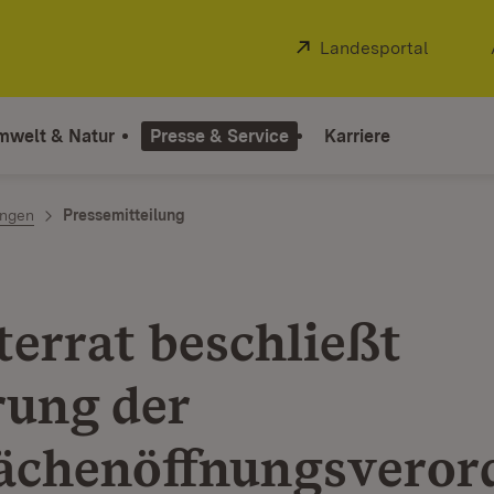
Extern:
Landesportal
(Öffnet
mwelt & Natur
Presse & Service
Karriere
ngen
Pressemitteilung
terrat beschließt
ung der
lächenöffnungsveror