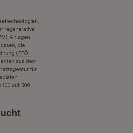
eltechnologien,
f regenerative
(PV)-Anlagen
lossen, die
rdnung (FFÖ-
ojekten aus dem
netzagentur für
ebieten“
 100 auf 500
aucht