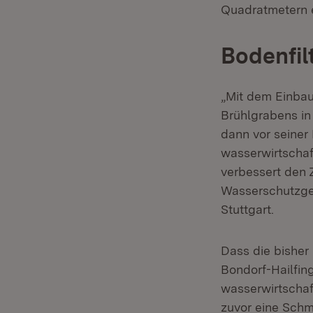
Quadratmetern e
Bodenfil
„Mit dem Einbau
Brühlgrabens in
dann vor seiner
wasserwirtschaf
verbessert den 
Wasserschutzgeb
Stuttgart.
Dass die bishe
Bondorf-Hailfin
wasserwirtschaf
zuvor eine Schm