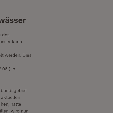
ewässer
g des
wasser kann
lt werden. Dies
.06.) in
rbandsgebiet
 aktuellen
hen, hatte
llen, wird nun