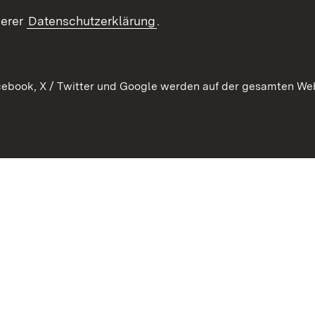
Kontakt un
serer
Datenschutzerklärung
.
ebook, X / Twitter und Google werden auf der gesamten Webs
Kontakt
Datenschutz
Erklärung zur Barrierefreiheit