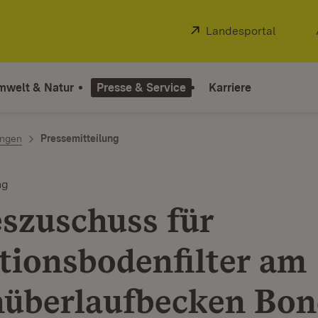
Extern:
Landesportal
(Öffnet
mwelt & Natur
Presse & Service
Karriere
ngen
Pressemitteilung
ng
szuschuss für
tionsbodenfilter am
überlaufbecken Bon