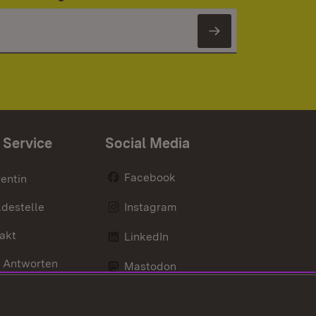
Newsletter 
 Service
Social Media
Facebook
entin
destelle
Instagram
akt
LinkedIn
 Antworten
Mastodon
Social Wall