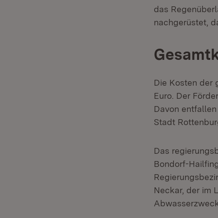
das Regenüberl
nachgerüstet, d
Gesamtko
Die Kosten der 
Euro. Der Förder
Davon entfallen
Stadt Rottenbu
Das regierungs
Bondorf-Hailfin
Regierungsbezir
Neckar, der im 
Abwasserzweckv