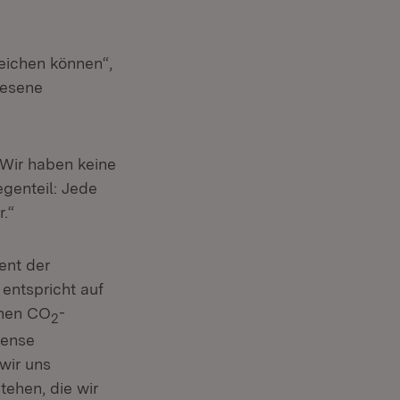
reichen können“,
wesene
 Wir haben keine
egenteil: Jede
.“
ent der
entspricht auf
onen CO
-
2
mense
 wir uns
tehen, die wir