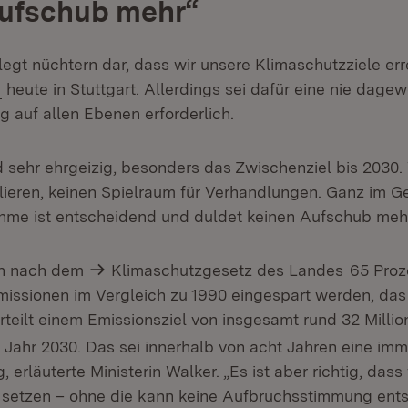
Aufschub mehr“
 legt nüchtern dar, dass wir unsere Klimaschutzziele er
r
heute in Stuttgart. Allerdings sei dafür eine nie dage
g auf allen Ebenen erforderlich.
nd sehr ehrgeizig, besonders das Zwischenziel bis 2030.
rlieren, keinen Spielraum für Verhandlungen. Ganz im G
me ist entscheidend und duldet keinen Aufschub mehr
en nach dem
Klimaschutzgesetz des Landes
65 Proz
issionen im Vergleich zu 1990 eingespart werden, das 
erteilt einem Emissionsziel von insgesamt rund 32 Milli
 Jahr 2030. Das sei innerhalb von acht Jahren eine im
 erläuterte Ministerin Walker. „Es ist aber richtig, dass
e setzen – ohne die kann keine Aufbruchsstimmung ents