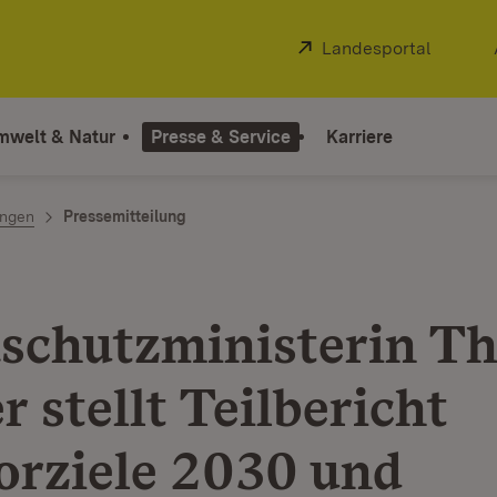
Extern:
Landesportal
(Öffnet
mwelt & Natur
Presse & Service
Karriere
ngen
Pressemitteilung
schutzministerin Th
 stellt Teilbericht
orziele 2030 und