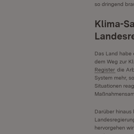
so dringend bra
Klima-Sa
Landesr
Das Land habe d
dem Weg zur Kli
Register
die Arb
System mehr, so
Situationen reag
Maßnahmensamml
Darüber hinaus 
Landesregierung 
hervorgehen wir