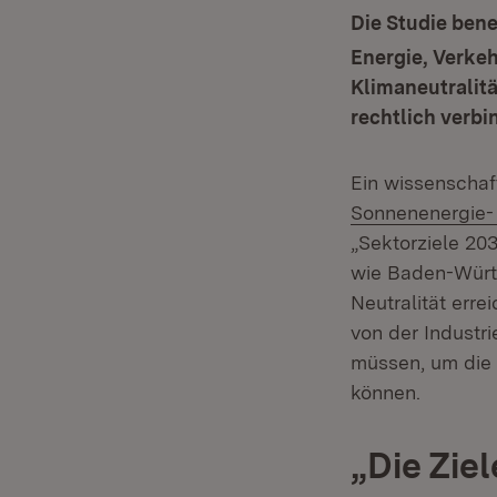
Die Studie ben
Energie, Verke
Klimaneutralit
rechtlich verbi
Ein wissenschaf
Sonnenenergie-
„Sektorziele 20
wie Baden-Württ
Neutralität err
von der Industri
müssen, um die 
können.
„Die Zie