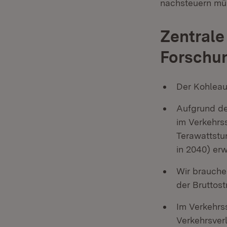
nachsteuern mü
Zentrale
Forschu
Der Kohleaus
Aufgrund der
im Verkehrs
Terawattstu
in 2040) er
Wir brauche
der Bruttos
Im Verkehrss
Verkehrsver