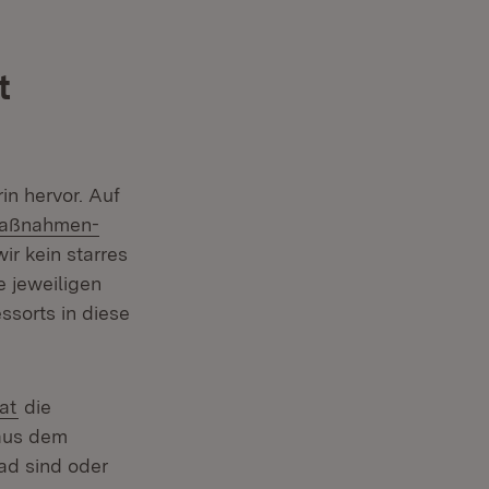
t
in hervor. Auf
Maßnahmen-
ir kein starres
 jeweiligen
ssorts in diese
at
die
 aus dem
ad sind oder