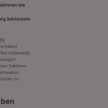
 Sektoren wie
r
rg Sektorziele
für
nster)
vorhaben
fad aufgezeigt,
bhausgas-
lnen Sektoren
 einsparen
halten zu
auben