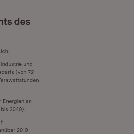
hts des
ich.
 Industrie und
edarfs (von 72
 Terawattstunden
r Energien an
bis 2040).
ch
enüber 2019