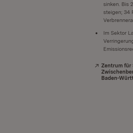
sinken. Bis 
steigen; 34 
Verbrenneran
Im Sektor L
Verringerun
Emissionsre
Extern:
Zentrum für
Zwischenber
Baden-Würt