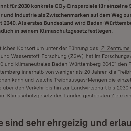
ennt für 2030 konkrete CO
-Einsparziele für einzelne
2
hr und Industrie als Zwischenmarken auf dem Weg zu
ät 2040. Als erstes Bundesland wird Baden-Württembe
ndlich in seinem Klimaschutzgesetz festlegen.
Extern:
tliches Konsortium unter der Führung des
Zentrums 
(Öffnet in neuem Fe
 und Wasserstoff-Forschung (ZSW)
hat im Forschungs
30 und klimaneutrales Baden-Württemberg 2040“ den P
emberg innerhalb von weniger als 20 Jahren die Trei
eichen kann und welche Treibhausgas-Mengen die einze
e über den Verkehr bis hin zur Landwirtschaft bis 2030
im Klimaschutzgesetz des Landes gesteckten Ziele ein
le sind sehr ehrgeizig und erl