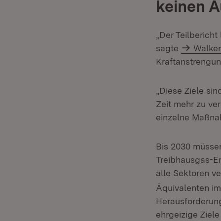
keinen 
„Der Teilbericht
sagte
Walke
Kraftanstrengun
„Diese Ziele si
Zeit mehr zu ve
einzelne Maßnah
Bis 2030 müss
Treibhausgas-Em
alle Sektoren v
Äquivalenten im
Herausforderung,
ehrgeizige Ziel