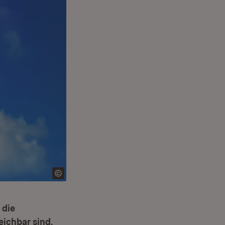
 die
eichbar sind.