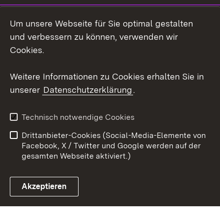
Social Wall
Um unsere Webseite für Sie optimal gestalten
X / Twitter
und verbessern zu können, verwenden wir
Cookies.
Youtube
Weitere Informationen zu Cookies erhalten Sie in
Zum 
unserer
Datenschutzerklärung
.
Kontakt
Datenschutz
Erklärung zur
Benutzungshinweise
Technisch notwendige Cookies
Barrierefreiheit
Drittanbieter-Cookies (Social-Media-Elemente von
Impressum
Cookies
Facebook, X / Twitter und Google werden auf der
gesamten Webseite aktiviert.)
Akzeptieren
Link zum Landesportal