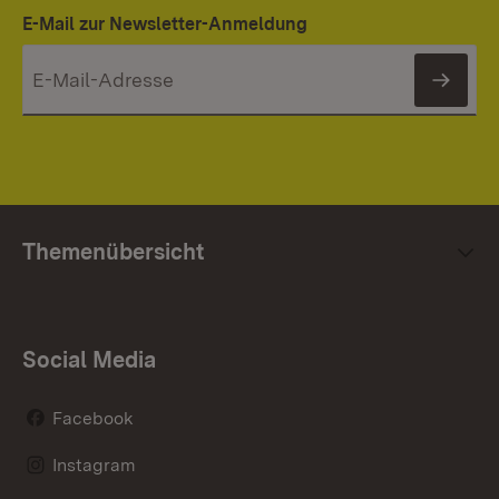
E-Mail zur Newsletter-Anmeldung
News
Themenübersicht
Social Media
Facebook
Instagram