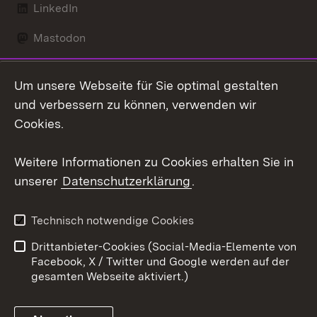
LinkedIn
Mastodon
Social Wall
Um unsere Webseite für Sie optimal gestalten
X / Twitter
und verbessern zu können, verwenden wir
Cookies.
Youtube
Weitere Informationen zu Cookies erhalten Sie in
Zum 
unserer
Datenschutzerklärung
.
Kontakt
Datenschutz
Erklärung zur
Benutzungshinweise
Technisch notwendige Cookies
Barrierefreiheit
Drittanbieter-Cookies (Social-Media-Elemente von
Impressum
Cookies
Facebook, X / Twitter und Google werden auf der
gesamten Webseite aktiviert.)