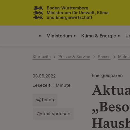
Zum Inhalt springen
Link zur Startseite
Ministerium
Klima & Energie
U
Startseite
Presse & Service
Presse
Meldu
Energiesparen
03.06.2022
Aktua
Lesezeit: 1 Minute
Teilen
„Beso
Text vorlesen
Haush