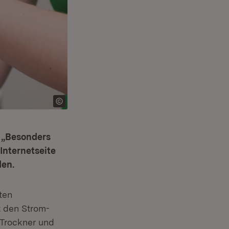
e „Besonders
Internetseite
den.
ten
t den Strom-
 Trockner und