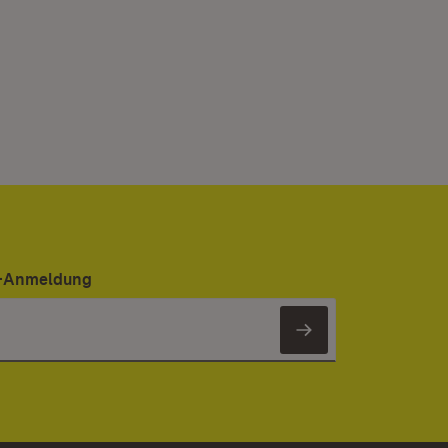
er-Anmeldung
Newsletter 