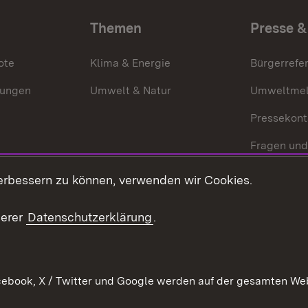
Themen
Presse &
ote
Klima & Energie
Bürgerrefer
ungen
Umwelt & Natur
Umweltmel
Pressekont
Fragen und
Mediathek
erbessern zu können, verwenden wir Cookies.
Kontakt un
serer
Datenschutzerklärung
.
ebook, X / Twitter und Google werden auf der gesamten Webs