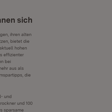
hnen sich
gen, ihren alten
zen, bietet die
aktuell hohen
 effizienter
nn bei
ehr aus als
mspartipps, die
l- und
rockner und 100
rs sparsame