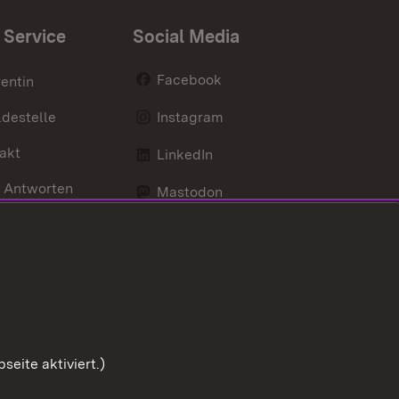
 Service
Social Media
Facebook
entin
destelle
Instagram
akt
LinkedIn
 Antworten
Mastodon
Social Wall
d Anfahrt
X / Twitter
Youtube
eite aktiviert.)
Zum Sei