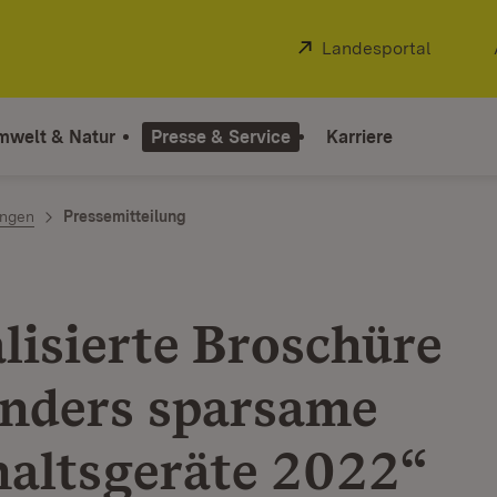
Extern:
Landesportal
(Öffnet
mwelt & Natur
Presse & Service
Karriere
ngen
Pressemitteilung
lisierte Broschüre
nders sparsame
altsgeräte 2022“