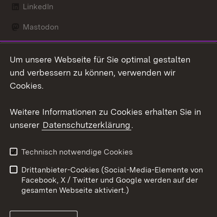
LinkedIn
Mastodon
Social Wall
Um unsere Webseite für Sie optimal gestalten
X / Twitter
und verbessern zu können, verwenden wir
Cookies.
Youtube
Weitere Informationen zu Cookies erhalten Sie in
Zum 
unserer
Datenschutzerklärung
.
Kontakt
Datenschutz
Erklärung zur
Benutzungshinweise
Technisch notwendige Cookies
Barrierefreiheit
Drittanbieter-Cookies (Social-Media-Elemente von
Impressum
Cookies
Facebook, X / Twitter und Google werden auf der
gesamten Webseite aktiviert.)