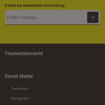
E-Mail zur Newsletter-Anmeldung
News
Themenübersicht
Social Media
Facebook
Instagram