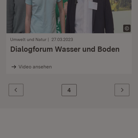
Umwelt und Natur
27.03.2023
Dialogforum Wasser und Boden
Video ansehen
Zur Seite
4
Zurück
Weiter