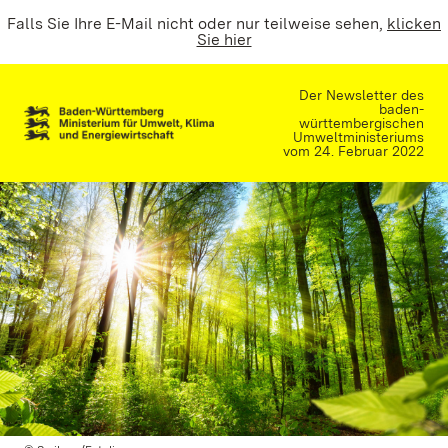
Falls Sie Ihre E-Mail nicht oder nur teilweise sehen,
klicken
Sie hier
Der Newsletter des
baden-
württembergischen
Umweltministeriums
vom 24. Februar 2022